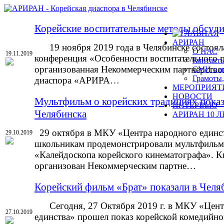
Корейские воспитательные методы обсуди
АРИРАН
19 ноября 2019 года в Челябинске состояла
О НАС
19.11.2019
конференция «Особенности воспитательного п
Контакт
организованная Некоммерческим партнерство
СМИ о н
Грамоты,
диаспора «АРИРА…
МЕРОПРИЯТ
НОВОСТИ
Мультфильм о корейских традициях показ
ИНТЕРВЬЮ
Челябинска
АРИРАН 10 Л
29 октября в МКУ «Центра народного единс
29.10.2019
школьникам продемонстрировали мультфильм
«Калейдоскопа корейского кинематографа». К
организован Некоммерческим партне…
Корейский фильм «Брат» показали в Челя
Сегодня, 27 Октября 2019 г. в МКУ «Цент
27.10.2019
единства» прошел показ корейской комедийн