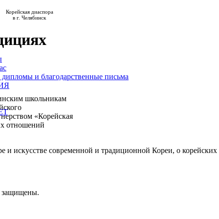
Корейская диаспора
в г. Челябинск
дициях
ы
ас
 дипломы и благодарственные письма
ИЯ
бинским школьникам
йского
ЕТ
тнерством «Корейская
ых отношений
ре и искусстве современной и традиционной Кореи, о корейски
а защищены.