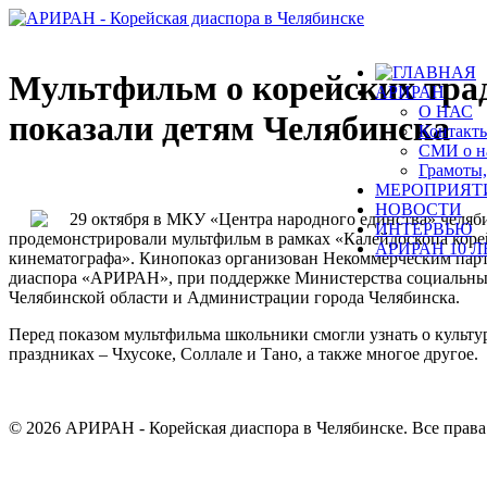
Мультфильм о корейских тра
АРИРАН
О НАС
показали детям Челябинска
Контакт
СМИ о н
Грамоты,
МЕРОПРИЯТ
НОВОСТИ
29 октября в МКУ «Центра народного единства» челя
ИНТЕРВЬЮ
продемонстрировали мультфильм в рамках «Калейдоскопа коре
АРИРАН 10 Л
кинематографа». Кинопоказ организован Некоммерческим пар
диаспора «АРИРАН», при поддержке Министерства социальн
Челябинской области и Администрации города Челябинска.
Перед показом мультфильма школьники смогли узнать о культу
праздниках – Чхусоке, Соллале и Тано, а также многое другое.
© 2026 АРИРАН - Корейская диаспора в Челябинске. Все прав