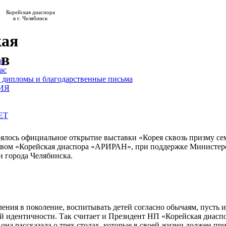
Корейская диаспора
в г. Челябинск
кая
 в
ы
ас
 дипломы и благодарственные письма
ИЯ
ЕТ
оялось официальное открытие выставки «Корея сквозь призму с
твом «Корейская диаспора «АРИРАН», при поддержке Министер
 города Челябинска.
ния в поколение, воспитывать детей согласно обычаям, пусть и
ой идентичности. Так считает и Президент НП «Корейская диа
она рассказала о трех столах, которые в своей жизни должен пр