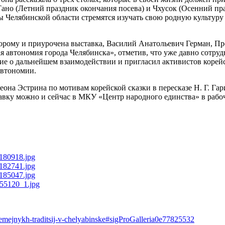
Тано (Летний праздник окончания посева) и Чхусок (Осенний пр
 Челябинской области стремятся изучать свою родную культуру 
орому и приурочена выставка, Василий Анатольевич Герман, Пр
автономия города Челябинска», отметив, что уже давно сотруд
ие о дальнейшем взаимодействии и пригласил активистов корей
автономии.
она Эстрина по мотивам корейской сказки в пересказе Н. Г. Гар
тавку можно и сейчас в МКУ «Центр народного единства» в рабо
semejnykh-traditsij-v-chelyabinske#sigProGalleria0e77825532