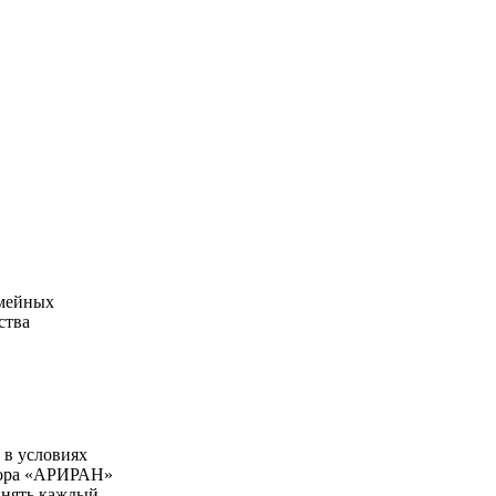
емейных
ства
 в условиях
спора «АРИРАН»
инять каждый