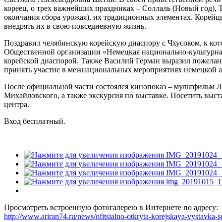
кореец, о трех важнейших праздниках – Соллаль (Новый год), 
окончания сбора урожая), их традиционных элементах. Корейцы
внедрять их в свою повседневную жизнь.
Поздравил челябинскую корейскую диаспору с Чхусоком, к кот
Общественной организации «Немецкая национально-культурная 
корейской диаспорой. Также Василий Герман выразил пожелан
принять участие в межнациональных мероприятиях немецкой 
После официальной части состоялся кинопоказ – мультфильм Ле
Михайловского, а также экскурсия по выставке. Посетить выс
центра.
Вход бесплатный.
Просмотреть встроенную фотогалерею в Интернете по адресу:
http://www.ariran74.ru/news/ofitsialno-otkryta-korejskaya-vystavka-