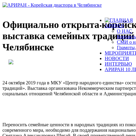
Официально открыта корейс
АРИРАН
О НАС
выставка семейных традиций
Контакт
СМИ о н
Челябинске
Грамоты,
МЕРОПРИЯТ
НОВОСТИ
ИНТЕРВЬЮ
АРИРАН 10 Л
24 октября 2019 года в МКУ «Центр народного единства» сост
традиций». Выставка организована Некоммерческим партнерс
социальных отношений Челябинской области и Администрации
Переносить семейные ценности в народных традициях из поколе
современного мира, необходимо для поддержания национальн
Светлана Александровна Шегай. В своей приветственной речи 