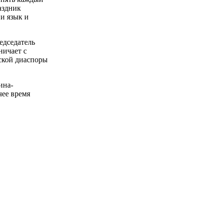
аздник
и язык и
едседатель
ничает с
ской диаспоры
ина-
чее время