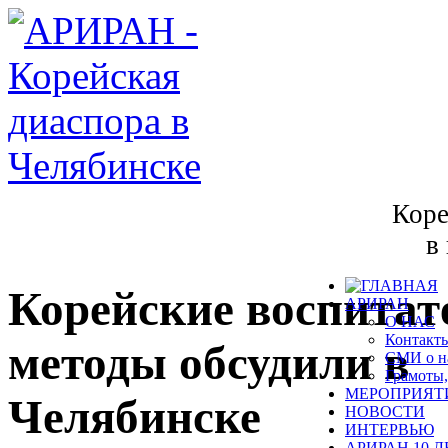
Коре
в
Корейские воспита
АРИРАН
О НАС
Контакт
методы обсудили в
СМИ о н
Грамоты,
МЕРОПРИЯТ
Челябинске
НОВОСТИ
ИНТЕРВЬЮ
АРИРАН 10 Л