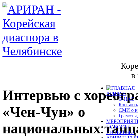
Коре
в
Интервью с хореог
АРИРАН
О НАС
Контакт
«Чен-Чун» о
СМИ о н
Грамоты,
МЕРОПРИЯТ
национальных танц
НОВОСТИ
ИНТЕРВЬЮ
АРИРАН 10 Л